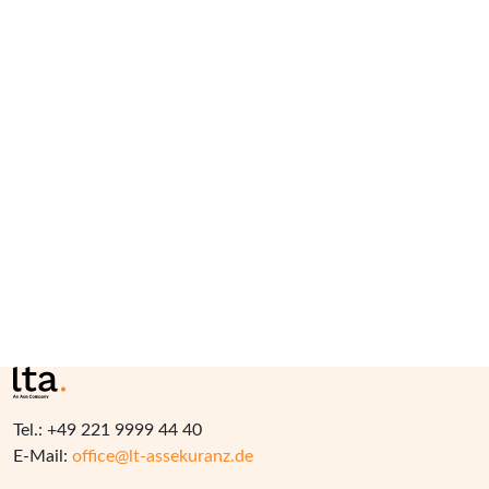
Netzwerker – mit echter Freude daran, für unsere
Mandanten das Beste herauszuholen. Lernen Sie
uns kennen und sehen Sie, wie und warum wir Ihre
Interessen überlegen versichern.
Lernen Sie uns kennen
Tel.: +49 221 9999 44 40
E-Mail:
office@lt-assekuranz.de